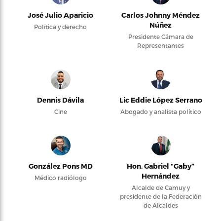
José Julio Aparicio
Carlos Johnny Méndez
Núñez
Política y derecho
Presidente Cámara de
Representantes
Dennis Dávila
Lic Eddie López Serrano
Cine
Abogado y analista político
González Pons MD
Hon. Gabriel “Gaby”
Hernández
Médico radiólogo
Alcalde de Camuy y
presidente de la Federación
de Alcaldes