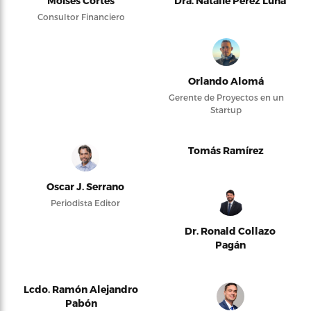
Moises Cortés
Dra. Natalie Pérez Luna
Consultor Financiero
Orlando Alomá
Gerente de Proyectos en un
Startup
Tomás Ramírez
Oscar J. Serrano
Periodista Editor
Dr. Ronald Collazo
Pagán
Lcdo. Ramón Alejandro
Pabón