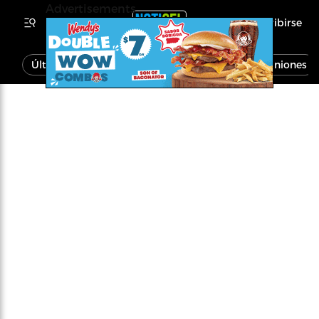
Advertisements
Inscribirse
Última Hora
Noticias
Economía
Opiniones