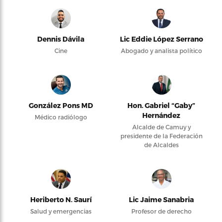
Dennis Dávila
Lic Eddie López Serrano
Cine
Abogado y analista político
González Pons MD
Hon. Gabriel “Gaby”
Hernández
Médico radiólogo
Alcalde de Camuy y
presidente de la Federación
de Alcaldes
Heriberto N. Saurí
Lic Jaime Sanabria
Salud y emergencias
Profesor de derecho