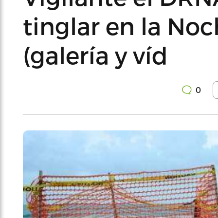
tinglar en la No
(galería y víd
0