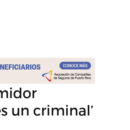
umidor
s un criminal’