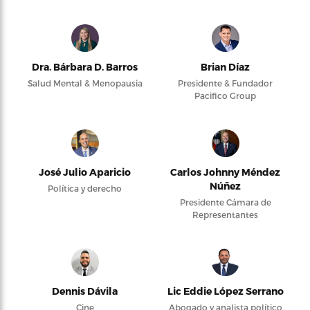
Dra. Bárbara D. Barros
Brian Díaz
Salud Mental & Menopausia
Presidente & Fundador
Pacifico Group
José Julio Aparicio
Carlos Johnny Méndez
Núñez
Política y derecho
Presidente Cámara de
Representantes
Dennis Dávila
Lic Eddie López Serrano
Cine
Abogado y analista político