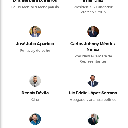
Dra. Bárbara D. Barros
Brian Díaz
Salud Mental & Menopausia
Presidente & Fundador
Pacifico Group
José Julio Aparicio
Carlos Johnny Méndez
Núñez
Política y derecho
Presidente Cámara de
Representantes
Dennis Dávila
Lic Eddie López Serrano
Cine
Abogado y analista político