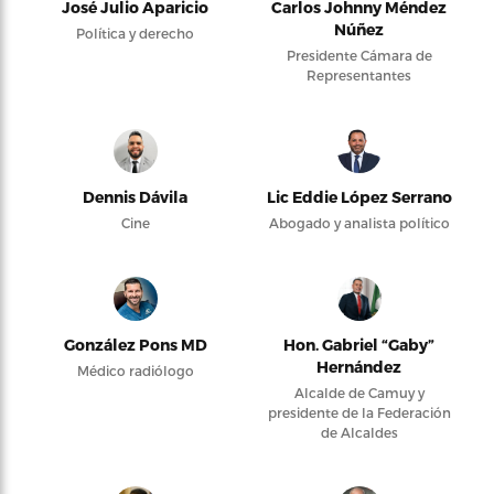
José Julio Aparicio
Carlos Johnny Méndez
Núñez
Política y derecho
Presidente Cámara de
Representantes
Dennis Dávila
Lic Eddie López Serrano
Cine
Abogado y analista político
González Pons MD
Hon. Gabriel “Gaby”
Hernández
Médico radiólogo
Alcalde de Camuy y
presidente de la Federación
de Alcaldes