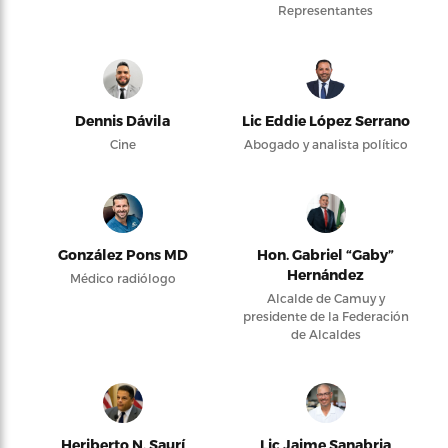
Representantes
Dennis Dávila
Lic Eddie López Serrano
Cine
Abogado y analista político
González Pons MD
Hon. Gabriel “Gaby”
Hernández
Médico radiólogo
Alcalde de Camuy y
presidente de la Federación
de Alcaldes
Heriberto N. Saurí
Lic Jaime Sanabria