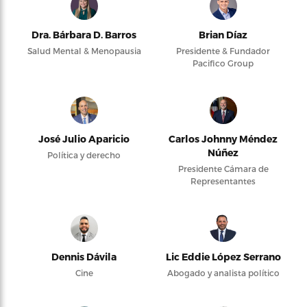
Dra. Bárbara D. Barros
Brian Díaz
Salud Mental & Menopausia
Presidente & Fundador
Pacifico Group
José Julio Aparicio
Carlos Johnny Méndez
Núñez
Política y derecho
Presidente Cámara de
Representantes
Dennis Dávila
Lic Eddie López Serrano
Cine
Abogado y analista político