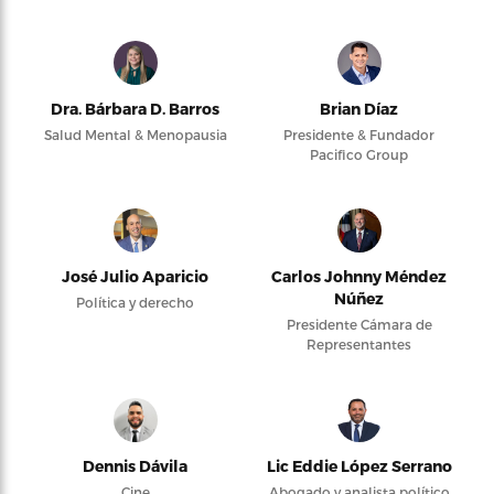
Dra. Bárbara D. Barros
Brian Díaz
Salud Mental & Menopausia
Presidente & Fundador
Pacifico Group
José Julio Aparicio
Carlos Johnny Méndez
Núñez
Política y derecho
Presidente Cámara de
Representantes
Dennis Dávila
Lic Eddie López Serrano
Cine
Abogado y analista político