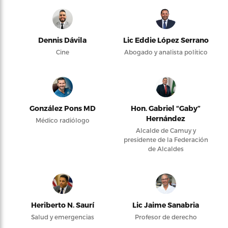
Dennis Dávila
Lic Eddie López Serrano
Cine
Abogado y analista político
González Pons MD
Hon. Gabriel “Gaby”
Hernández
Médico radiólogo
Alcalde de Camuy y
presidente de la Federación
de Alcaldes
Heriberto N. Saurí
Lic Jaime Sanabria
Salud y emergencias
Profesor de derecho