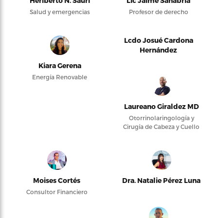
Heriberto N. Saurí
Lic Jaime Sanabria
Salud y emergencias
Profesor de derecho
Lcdo Josué Cardona
Hernández
Kiara Gerena
Energía Renovable
Laureano Giraldez MD
Otorrinolaringología y
Cirugía de Cabeza y Cuello
Moises Cortés
Dra. Natalie Pérez Luna
Consultor Financiero