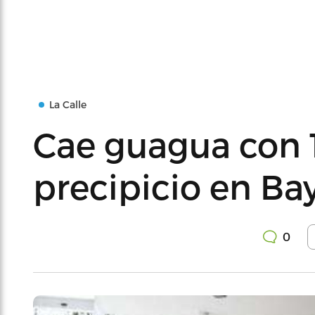
La Calle
Cae guagua con 1
precipicio en B
0