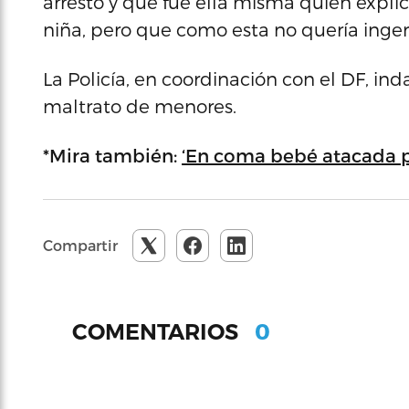
arresto y que fue ella misma quien expl
niña, pero que como esta no quería ingerir
La Policía, en coordinación con el DF, in
maltrato de menores.
*Mira también:
‘En coma bebé atacada p
Compartir
0
COMENTARIOS