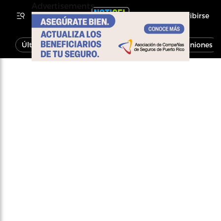
Advertisements
Inscribirse
Última Hora
Noticias
Economía
Opiniones