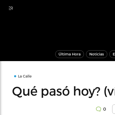
Última Hora
Noticias
E
La Calle
Qué pasó hoy? (v
0