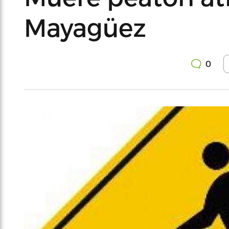
Mayagüez
0