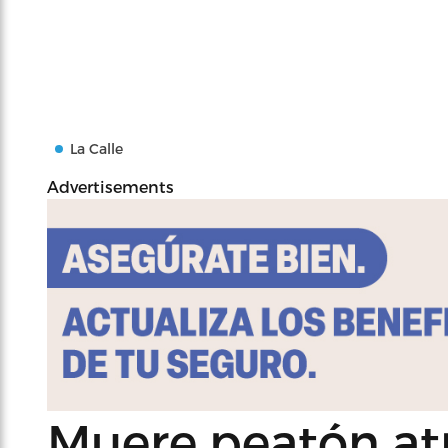
La Calle
Advertisements
Muere peatón at