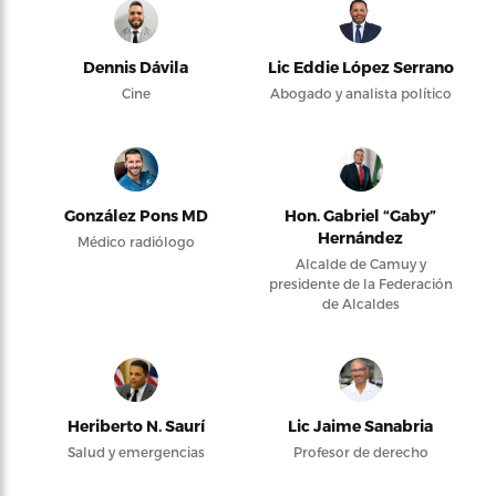
Dennis Dávila
Lic Eddie López Serrano
Cine
Abogado y analista político
González Pons MD
Hon. Gabriel “Gaby”
Hernández
Médico radiólogo
Alcalde de Camuy y
presidente de la Federación
de Alcaldes
Heriberto N. Saurí
Lic Jaime Sanabria
Salud y emergencias
Profesor de derecho