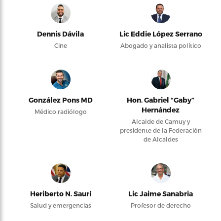
Dennis Dávila
Lic Eddie López Serrano
Cine
Abogado y analista político
González Pons MD
Hon. Gabriel “Gaby”
Hernández
Médico radiólogo
Alcalde de Camuy y
presidente de la Federación
de Alcaldes
Heriberto N. Saurí
Lic Jaime Sanabria
Salud y emergencias
Profesor de derecho