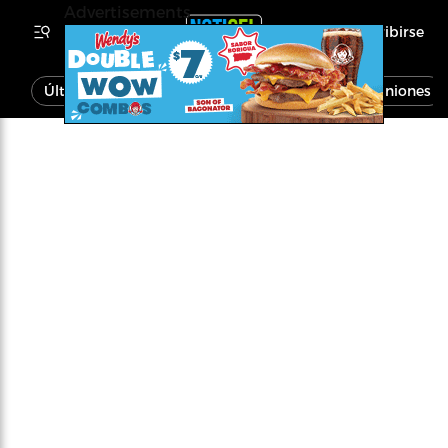
Advertisements
Inscribirse
Última Hora
Noticias
Economía
Opiniones