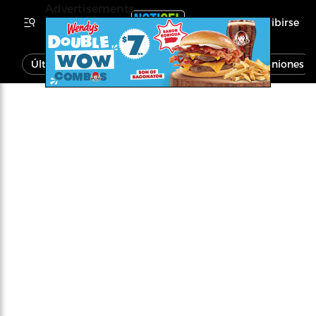
Advertisements
Inscribirse
Última Hora
Noticias
Economía
Opiniones