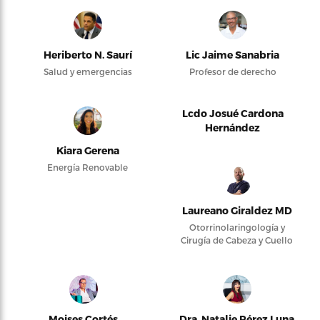
Heriberto N. Saurí
Lic Jaime Sanabria
Salud y emergencias
Profesor de derecho
Lcdo Josué Cardona
Hernández
Kiara Gerena
Energía Renovable
Laureano Giraldez MD
Otorrinolaringología y
Cirugía de Cabeza y Cuello
Moises Cortés
Dra. Natalie Pérez Luna