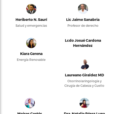
Heriberto N. Saurí
Lic Jaime Sanabria
Salud y emergencias
Profesor de derecho
Lcdo Josué Cardona
Hernández
Kiara Gerena
Energía Renovable
Laureano Giraldez MD
Otorrinolaringología y
Cirugía de Cabeza y Cuello
Moises Cortés
Dra. Natalie Pérez Luna