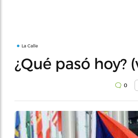
La Calle
¿Qué pasó hoy? (
0