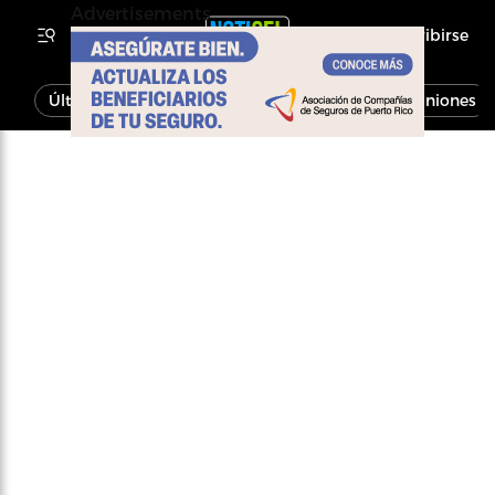
Advertisements
Inscribirse
Última Hora
Noticias
Economía
Opiniones