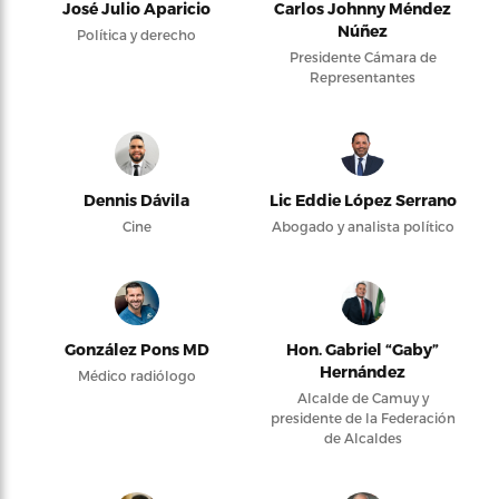
José Julio Aparicio
Carlos Johnny Méndez
Núñez
Política y derecho
Presidente Cámara de
Representantes
Dennis Dávila
Lic Eddie López Serrano
Cine
Abogado y analista político
González Pons MD
Hon. Gabriel “Gaby”
Hernández
Médico radiólogo
Alcalde de Camuy y
presidente de la Federación
de Alcaldes