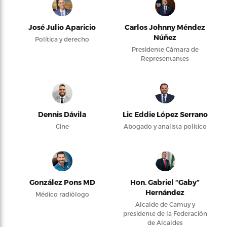
José Julio Aparicio
Carlos Johnny Méndez
Núñez
Política y derecho
Presidente Cámara de
Representantes
Dennis Dávila
Lic Eddie López Serrano
Cine
Abogado y analista político
González Pons MD
Hon. Gabriel “Gaby”
Hernández
Médico radiólogo
Alcalde de Camuy y
presidente de la Federación
de Alcaldes