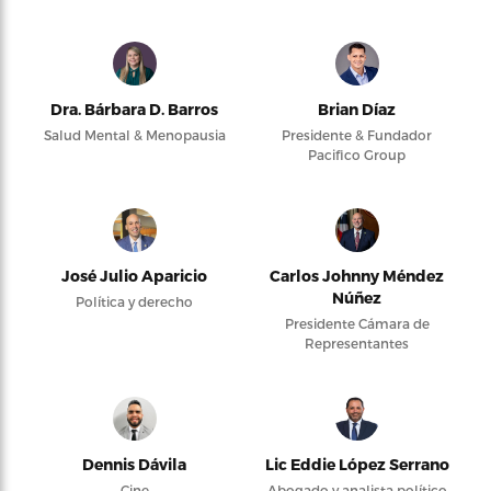
Dra. Bárbara D. Barros
Brian Díaz
Salud Mental & Menopausia
Presidente & Fundador
Pacifico Group
José Julio Aparicio
Carlos Johnny Méndez
Núñez
Política y derecho
Presidente Cámara de
Representantes
Dennis Dávila
Lic Eddie López Serrano
Cine
Abogado y analista político