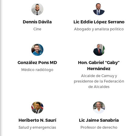
Dennis Dávila
Lic Eddie López Serrano
Cine
Abogado y analista político
González Pons MD
Hon. Gabriel “Gaby”
Hernández
Médico radiólogo
Alcalde de Camuy y
presidente de la Federación
de Alcaldes
Heriberto N. Saurí
Lic Jaime Sanabria
Salud y emergencias
Profesor de derecho