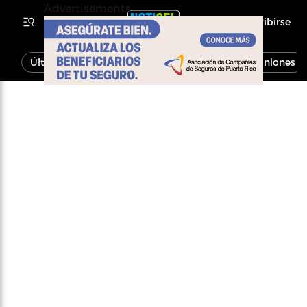
Advertisements
Inscribirse
Última Hora
Noticias
Economía
Opiniones