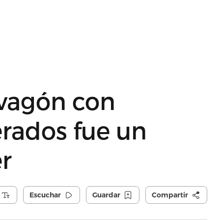
vagón con
erados fue un
er
Escuchar
Guardar
Compartir