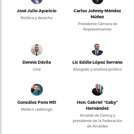
José Julio Aparicio
Carlos Johnny Méndez
Núñez
Política y derecho
Presidente Cámara de
Representantes
Dennis Dávila
Lic Eddie López Serrano
Cine
Abogado y analista político
González Pons MD
Hon. Gabriel “Gaby”
Hernández
Médico radiólogo
Alcalde de Camuy y
presidente de la Federación
de Alcaldes