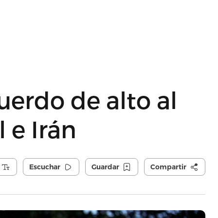
erdo de alto al
l e Irán
Escuchar
Guardar
Compartir