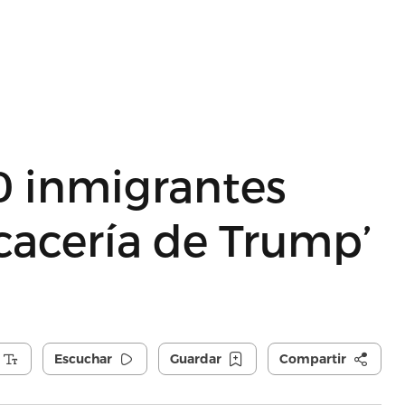
0 inmigrantes
‘cacería de Trump’
Escuchar
Guardar
Compartir