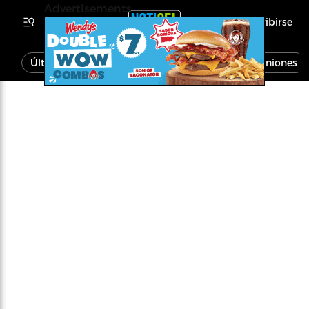
Advertisements
Inscribirse
Última Hora
Noticias
Economía
Opiniones