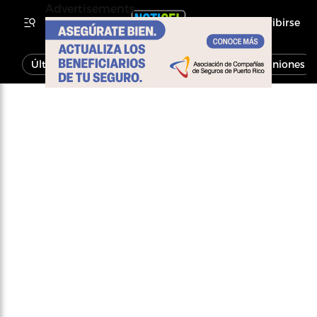
Advertisements
Inscribirse
Última Hora
Noticias
Economía
Opiniones