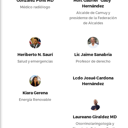
González Pons MD
Hon. Gabriel “Gaby”
Hernández
Médico radiólogo
Alcalde de Camuy y
presidente de la Federación
de Alcaldes
Heriberto N. Saurí
Lic Jaime Sanabria
Salud y emergencias
Profesor de derecho
Lcdo Josué Cardona
Hernández
Kiara Gerena
Energía Renovable
Laureano Giraldez MD
Otorrinolaringología y