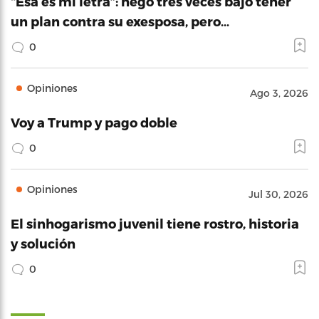
“Esa es mi letra”: negó tres veces bajo tener
un plan contra su exesposa, pero…
0
Opiniones
Ago 3, 2026
Voy a Trump y pago doble
0
Opiniones
Jul 30, 2026
El sinhogarismo juvenil tiene rostro, historia
y solución
0