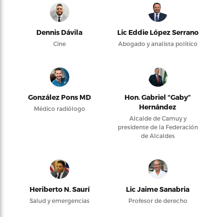
Dennis Dávila
Lic Eddie López Serrano
Cine
Abogado y analista político
González Pons MD
Hon. Gabriel “Gaby”
Hernández
Médico radiólogo
Alcalde de Camuy y
presidente de la Federación
de Alcaldes
Heriberto N. Saurí
Lic Jaime Sanabria
Salud y emergencias
Profesor de derecho