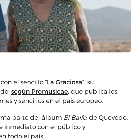
 con el sencillo
“La Graciosa”
, su
edo,
según Promusicae
,
que publica los
mes y sencillos en el país europeo.
orma parte del álbum
El Baifo
, de Quevedo,
 inmediato con el público y
n todo el país.