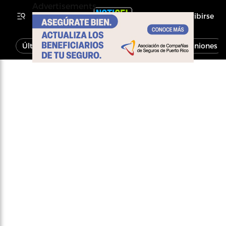
Advertisements
Inscribirse
Última Hora
Noticias
Economía
Opiniones