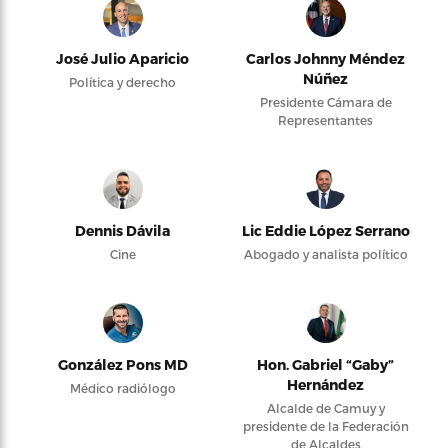
José Julio Aparicio
Carlos Johnny Méndez
Núñez
Política y derecho
Presidente Cámara de
Representantes
Dennis Dávila
Lic Eddie López Serrano
Cine
Abogado y analista político
González Pons MD
Hon. Gabriel “Gaby”
Hernández
Médico radiólogo
Alcalde de Camuy y
presidente de la Federación
de Alcaldes