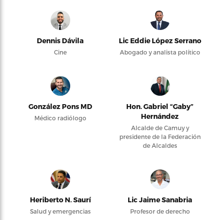
Dennis Dávila
Lic Eddie López Serrano
Cine
Abogado y analista político
González Pons MD
Hon. Gabriel “Gaby”
Hernández
Médico radiólogo
Alcalde de Camuy y
presidente de la Federación
de Alcaldes
Heriberto N. Saurí
Lic Jaime Sanabria
Salud y emergencias
Profesor de derecho