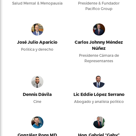
Salud Mental & Menopausia
Presidente & Fundador
Pacifico Group
José Julio Aparicio
Carlos Johnny Méndez
Núñez
Política y derecho
Presidente Cámara de
Representantes
Dennis Dávila
Lic Eddie López Serrano
Cine
Abogado y analista político
González Pons MD
Hon. Gabriel “Gaby”