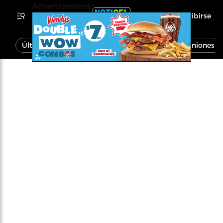
Advertisements
Inscribirse
Última Hora
Noticias
Economía
Opiniones