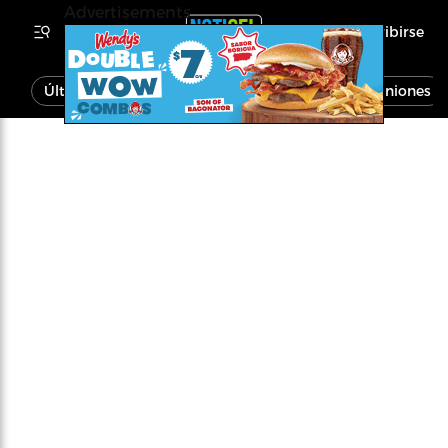
Advertisements
Inscribirse
Última Hora
Noticias
Economía
Opiniones