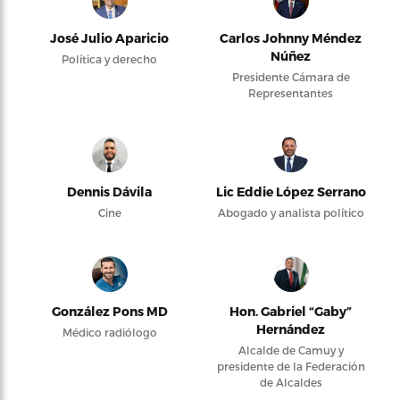
José Julio Aparicio
Carlos Johnny Méndez
Núñez
Política y derecho
Presidente Cámara de
Representantes
Dennis Dávila
Lic Eddie López Serrano
Cine
Abogado y analista político
González Pons MD
Hon. Gabriel “Gaby”
Hernández
Médico radiólogo
Alcalde de Camuy y
presidente de la Federación
de Alcaldes