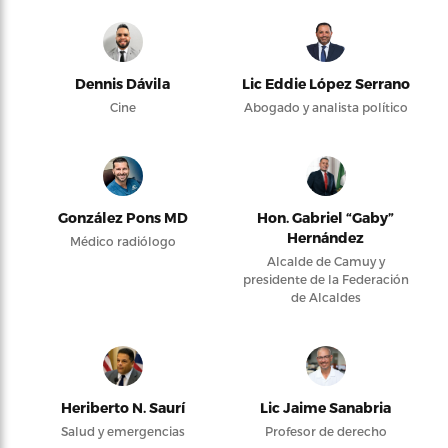
Dennis Dávila
Lic Eddie López Serrano
Cine
Abogado y analista político
González Pons MD
Hon. Gabriel “Gaby”
Hernández
Médico radiólogo
Alcalde de Camuy y
presidente de la Federación
de Alcaldes
Heriberto N. Saurí
Lic Jaime Sanabria
Salud y emergencias
Profesor de derecho