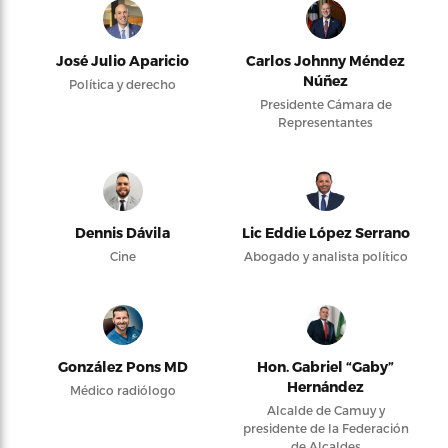
José Julio Aparicio
Carlos Johnny Méndez
Núñez
Política y derecho
Presidente Cámara de
Representantes
Dennis Dávila
Lic Eddie López Serrano
Cine
Abogado y analista político
González Pons MD
Hon. Gabriel “Gaby”
Hernández
Médico radiólogo
Alcalde de Camuy y
presidente de la Federación
de Alcaldes