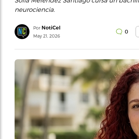
Sofía Meléndez Santiago cursa un bachille
neurociencia.
NotiCel
Por
0
May 21, 2026